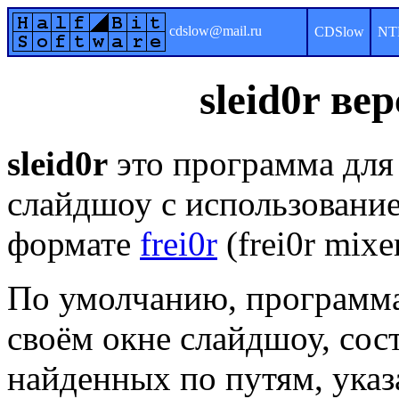
cdslow@mail.ru
CDSlow
NT
sleid0r ве
sleid0r
это программа для
слайдшоу с использование
формате
frei0r
(frei0r mixe
По умолчанию, программа
своём окне слайдшоу, сос
найденных по путям, указ