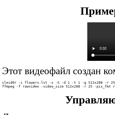
Приме
Этот видеофайл создан ко
sleid0r -i flowers.lst -s -S -d 1 -t 1 -g 512x288 -r 25
Управля