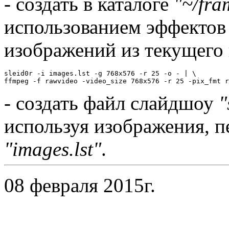
- создать в каталоге
"~/fra
использованием эффектов
изображений из текущего 
sleid0r -i images.lst -g 768x576 -r 25 -o - | \

ffmpeg -f rawvideo -video_size 768x576 -r 25 -pix_fmt r
- создать файл слайдшоу
"
используя изображения, п
"images.lst"
.
08 февраля 2015г.