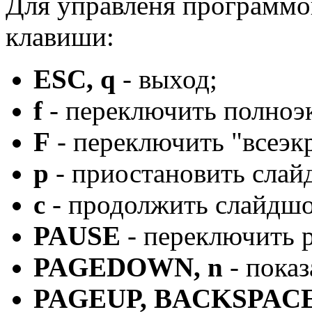
Для управленя программо
клавиши:
ESC, q
- выход;
f
- переключить полноэ
F
- переключить "всеэк
p
- приостановить слай
c
- продолжить слайдшо
PAUSE
- переключить 
PAGEDOWN, n
- пока
PAGEUP, BACKSPACE,