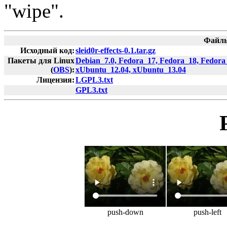
"wipe".
Файлы
Исходный код:
sleid0r-effects-0.1.tar.gz
Пакеты для Linux
Debian_7.0, Fedora_17, Fedora_18, Fedor
(
OBS
):
xUbuntu_12.04, xUbuntu_13.04
Лицензия:
LGPL3.txt
GPL3.txt
push-down
push-left