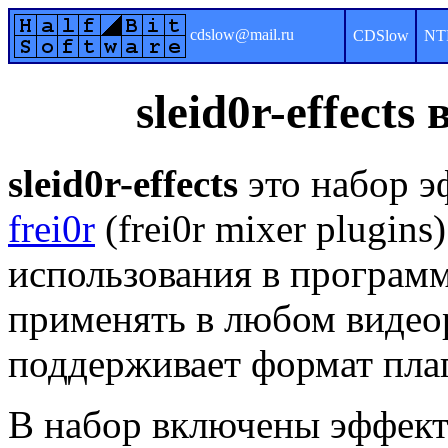
cdslow@mail.ru
CDSlow
NT
sleid0r-effect
sleid0r-effects
это набор э
frei0r
(frei0r mixer plugin
использования в програм
применять в любом видео
поддерживает формат плаги
В набор включены эффекты